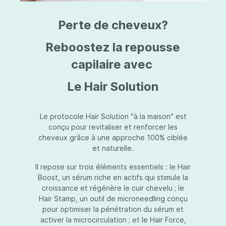
triazine, triazone d'éthylhexyle, extrait de
L
fruit de Silybum marianum, resvératrol,
T
Perte de cheveux?
extrait de racine de Polygonum
S
cuspidatum, carboxyméthylglucane de
P
sodium, diméthylméthoxychromanol, jus de
A
Reboostez la repousse
feuille d'Aloe barbadensis, poudre, ferment
A
de Lactobacillus, éthylhexylglycérine,
capilaire avec
C
caprylate de glycéryle, alcool myristylique,
C
alcool laurylique, stéarate de glycéryle,
S
Le Hair Solution
acétate de tocophéryle, EDTA disodique,
S
hydroxyde de sodium.
A
V
S
Le protocole Hair Solution "à la maison" est
S
conçu pour revitaliser et renforcer les
S
cheveux grâce à une approche 100% ciblée
F
et naturelle.
S
E
Il repose sur trois éléments essentiels : le Hair
D
Boost, un sérum riche en actifs qui stimule la
P
croissance et régénère le cuir chevelu ; le
Hair Stamp, un outil de microneedling conçu
pour optimiser la pénétration du sérum et
activer la microcirculation ; et le Hair Force,