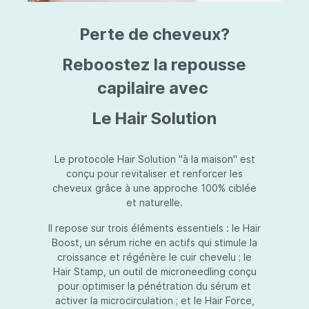
triazine, triazone d'éthylhexyle, extrait de
L
fruit de Silybum marianum, resvératrol,
T
Perte de cheveux?
extrait de racine de Polygonum
S
cuspidatum, carboxyméthylglucane de
P
sodium, diméthylméthoxychromanol, jus de
A
Reboostez la repousse
feuille d'Aloe barbadensis, poudre, ferment
A
de Lactobacillus, éthylhexylglycérine,
capilaire avec
C
caprylate de glycéryle, alcool myristylique,
C
alcool laurylique, stéarate de glycéryle,
S
Le Hair Solution
acétate de tocophéryle, EDTA disodique,
S
hydroxyde de sodium.
A
V
S
Le protocole Hair Solution "à la maison" est
S
conçu pour revitaliser et renforcer les
S
cheveux grâce à une approche 100% ciblée
F
et naturelle.
S
E
Il repose sur trois éléments essentiels : le Hair
D
Boost, un sérum riche en actifs qui stimule la
P
croissance et régénère le cuir chevelu ; le
Hair Stamp, un outil de microneedling conçu
pour optimiser la pénétration du sérum et
activer la microcirculation ; et le Hair Force,