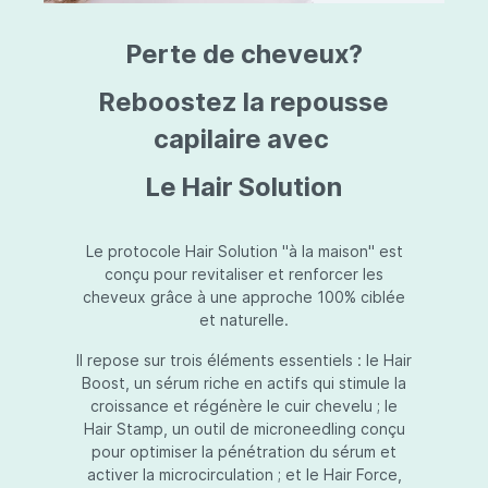
triazine, triazone d'éthylhexyle, extrait de
L
fruit de Silybum marianum, resvératrol,
T
Perte de cheveux?
extrait de racine de Polygonum
S
cuspidatum, carboxyméthylglucane de
P
sodium, diméthylméthoxychromanol, jus de
A
Reboostez la repousse
feuille d'Aloe barbadensis, poudre, ferment
A
de Lactobacillus, éthylhexylglycérine,
capilaire avec
C
caprylate de glycéryle, alcool myristylique,
C
alcool laurylique, stéarate de glycéryle,
S
Le Hair Solution
acétate de tocophéryle, EDTA disodique,
S
hydroxyde de sodium.
A
V
S
Le protocole Hair Solution "à la maison" est
S
conçu pour revitaliser et renforcer les
S
cheveux grâce à une approche 100% ciblée
F
et naturelle.
S
E
Il repose sur trois éléments essentiels : le Hair
D
Boost, un sérum riche en actifs qui stimule la
P
croissance et régénère le cuir chevelu ; le
Hair Stamp, un outil de microneedling conçu
pour optimiser la pénétration du sérum et
activer la microcirculation ; et le Hair Force,