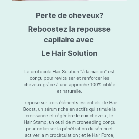
triazine, triazone d'éthylhexyle, extrait de
L
fruit de Silybum marianum, resvératrol,
T
Perte de cheveux?
extrait de racine de Polygonum
S
cuspidatum, carboxyméthylglucane de
P
sodium, diméthylméthoxychromanol, jus de
A
Reboostez la repousse
feuille d'Aloe barbadensis, poudre, ferment
A
de Lactobacillus, éthylhexylglycérine,
capilaire avec
C
caprylate de glycéryle, alcool myristylique,
C
alcool laurylique, stéarate de glycéryle,
S
Le Hair Solution
acétate de tocophéryle, EDTA disodique,
S
hydroxyde de sodium.
A
V
S
Le protocole Hair Solution "à la maison" est
S
conçu pour revitaliser et renforcer les
S
cheveux grâce à une approche 100% ciblée
F
et naturelle.
S
E
Il repose sur trois éléments essentiels : le Hair
D
Boost, un sérum riche en actifs qui stimule la
P
croissance et régénère le cuir chevelu ; le
Hair Stamp, un outil de microneedling conçu
pour optimiser la pénétration du sérum et
activer la microcirculation ; et le Hair Force,