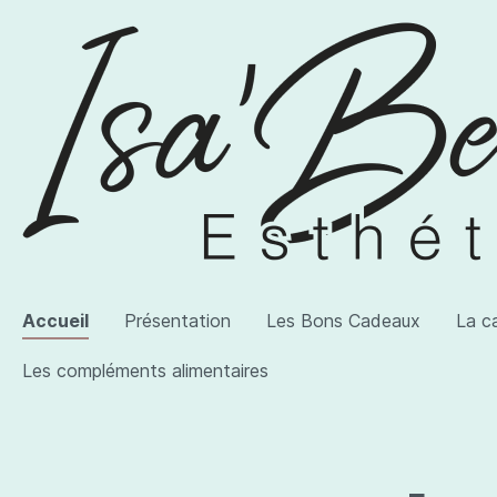
Accueil
Présentation
Les Bons Cadeaux
La c
Les compléments alimentaires
Voir la catégorie AWI Artist
Voir la catégorie Les produits
Voir la catégorie Les compléments alimentaires