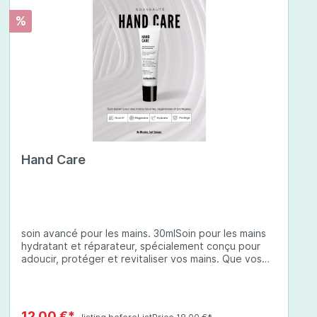
%
Hand Care
soin avancé pour les mains. 30mlSoin pour les mains
hydratant et réparateur, spécialement conçu pour
adoucir, protéger et revitaliser vos mains. Que vos
mains soient sèches, abîmées ou exposées à des
conditions environnementales difficiles, cette crème
à base d'ingrédients soigneusement sélectionnés
offre une protection complète et une hydratation
12,00 €*