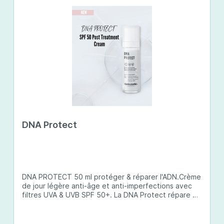
DNA Protect
DNA PROTECT 50 ml protéger & réparer l'ADN.Crème
de jour légère anti-âge et anti-imperfections avec
filtres UVA & UVB SPF 50+. La DNA Protect répare et
protège l'ADN de la peau des dommages causés par
les ultraviolets (UV) et d'autres facteurs
environnementaux. Son complexe de principes actifs