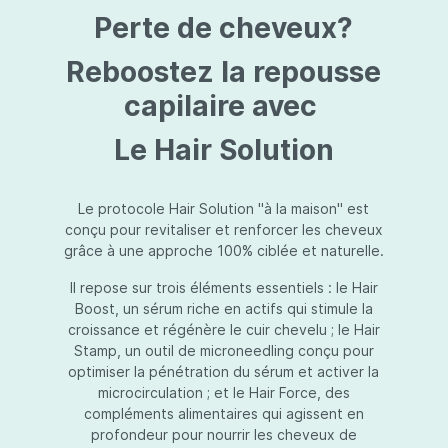
protection jusqu’au niveau désiré.Usage:À
Perte de cheveux?
l’usage d’une crème de soin : diminuez le
dosage de la crème de soin choisie en fonction
du type de peau et complétez-la avec
Reboostez la repousse
Essential Touch UVA/UVB. Terminez avec
l’application d’une pression-pompe de Hydra
capilaire avec
top (notre concentré hydratant): c’est l’idéal !
À l’usage d’un gel de soin (ligne fraîcheur) :
Le Hair Solution
appliquez d’abord Essential Touch UVA/UVB et
ensuite le gel de soin.
Le protocole Hair Solution "à la maison" est
conçu pour revitaliser et renforcer les cheveux
grâce à une approche 100% ciblée et naturelle.
Il repose sur trois éléments essentiels : le Hair
Boost, un sérum riche en actifs qui stimule la
croissance et régénère le cuir chevelu ; le Hair
Stamp, un outil de microneedling conçu pour
optimiser la pénétration du sérum et activer la
microcirculation ; et le Hair Force, des
compléments alimentaires qui agissent en
profondeur pour nourrir les cheveux de