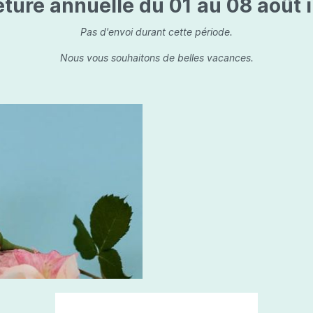
ture annuelle du 01 au 08 août i
is
Les dessins, encre de 
Parfums d'ambiance
s
Bouquet parfumé
Pas d'envoi durant cette période.
ls
Bougie parfumée
Nous vous souhaitons de belles vacances.
Set/ Coffrets
que Capillaire
Sets & Coffrets
a Care
tétic