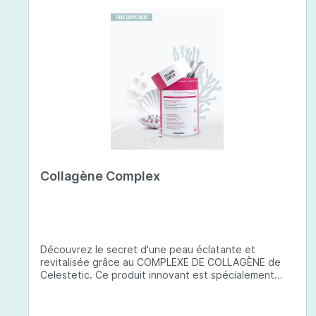
Collagène Complex
Découvrez le secret d'une peau éclatante et
revitalisée grâce au COMPLEXE DE COLLAGÈNE de
Celestetic. Ce produit innovant est spécialement
conçu pour sublimer la santé et la beauté de votre
peau. Il utilise du collagène de type 1 de haute
qualité , issu de poissons européens pêchés de