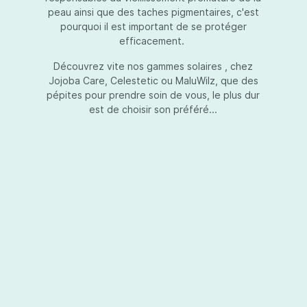
peau ainsi que des taches pigmentaires, c'est
pourquoi il est important de se protéger
efficacement.
Essential Touch UVA-UVB
Découvrez vite nos gammes solaires , chez
Jojoba Care, Celestetic ou MaluWilz, que des
pépites pour prendre soin de vous, le plus dur
est de choisir son préféré...
Essential Touch UVA-UVB vous permet de
compléter votre crème de soins ou votre gel
avec une protection UV supplémentaire.
Essential Touch UVA-UVB donne une
protection supérieure en prévision de
l’exposition aux rayons solaires nocifs UVA et
UVB.La présence de trois filtres solaires
50,00 €*
différents en dosages adéquats protège la
peau non seulement contre les rayons UVB,
mais aussi contre une grande partie des rayons
Ajouter au panier
UVA. Essential Touch UVA/UVB vous donne un
facteur de protection SPF5 par dose (= une
pression avec la pompe du flacon). En
superposant plusieurs couches de Essential
Touch UVA/UVB, vous augmentez votre