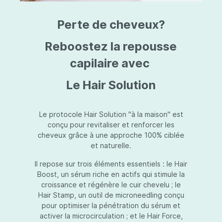
triazine, triazone d'éthylhexyle, extrait de
L
fruit de Silybum marianum, resvératrol,
T
Perte de cheveux?
extrait de racine de Polygonum
S
cuspidatum, carboxyméthylglucane de
P
sodium, diméthylméthoxychromanol, jus de
A
Reboostez la repousse
feuille d'Aloe barbadensis, poudre, ferment
A
de Lactobacillus, éthylhexylglycérine,
capilaire avec
C
caprylate de glycéryle, alcool myristylique,
C
alcool laurylique, stéarate de glycéryle,
S
Le Hair Solution
acétate de tocophéryle, EDTA disodique,
S
hydroxyde de sodium.
A
V
S
Le protocole Hair Solution "à la maison" est
S
conçu pour revitaliser et renforcer les
S
cheveux grâce à une approche 100% ciblée
F
et naturelle.
S
E
Il repose sur trois éléments essentiels : le Hair
D
Boost, un sérum riche en actifs qui stimule la
P
croissance et régénère le cuir chevelu ; le
Hair Stamp, un outil de microneedling conçu
pour optimiser la pénétration du sérum et
activer la microcirculation ; et le Hair Force,