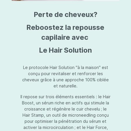
triazine, triazone d'éthylhexyle, extrait de
L
fruit de Silybum marianum, resvératrol,
T
Perte de cheveux?
extrait de racine de Polygonum
S
cuspidatum, carboxyméthylglucane de
P
sodium, diméthylméthoxychromanol, jus de
A
Reboostez la repousse
feuille d'Aloe barbadensis, poudre, ferment
A
de Lactobacillus, éthylhexylglycérine,
capilaire avec
C
caprylate de glycéryle, alcool myristylique,
C
alcool laurylique, stéarate de glycéryle,
S
Le Hair Solution
acétate de tocophéryle, EDTA disodique,
S
hydroxyde de sodium.
A
V
S
Le protocole Hair Solution "à la maison" est
S
conçu pour revitaliser et renforcer les
S
cheveux grâce à une approche 100% ciblée
F
et naturelle.
S
E
Il repose sur trois éléments essentiels : le Hair
D
Boost, un sérum riche en actifs qui stimule la
P
croissance et régénère le cuir chevelu ; le
Hair Stamp, un outil de microneedling conçu
pour optimiser la pénétration du sérum et
activer la microcirculation ; et le Hair Force,