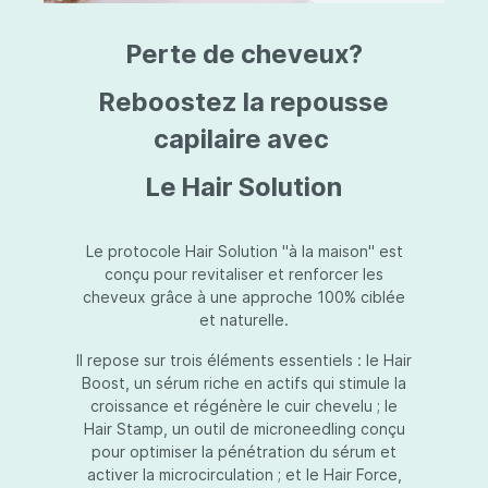
triazine, triazone d'éthylhexyle, extrait de
L
fruit de Silybum marianum, resvératrol,
T
Perte de cheveux?
extrait de racine de Polygonum
S
cuspidatum, carboxyméthylglucane de
P
sodium, diméthylméthoxychromanol, jus de
A
Reboostez la repousse
feuille d'Aloe barbadensis, poudre, ferment
A
de Lactobacillus, éthylhexylglycérine,
capilaire avec
C
caprylate de glycéryle, alcool myristylique,
C
alcool laurylique, stéarate de glycéryle,
S
Le Hair Solution
acétate de tocophéryle, EDTA disodique,
S
hydroxyde de sodium.
A
V
S
Le protocole Hair Solution "à la maison" est
S
conçu pour revitaliser et renforcer les
S
cheveux grâce à une approche 100% ciblée
F
et naturelle.
S
E
Il repose sur trois éléments essentiels : le Hair
D
Boost, un sérum riche en actifs qui stimule la
P
croissance et régénère le cuir chevelu ; le
Hair Stamp, un outil de microneedling conçu
pour optimiser la pénétration du sérum et
activer la microcirculation ; et le Hair Force,