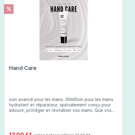
%
Hand Care
soin avancé pour les mains. 30mlSoin pour les mains
hydratant et réparateur, spécialement conçu pour
adoucir, protéger et revitaliser vos mains. Que vos
mains soient sèches, abîmées ou exposées à des
conditions environnementales difficiles, cette crème
à base d'ingrédients soigneusement sélectionnés
offre une protection complète et une hydratation
12,00 €*