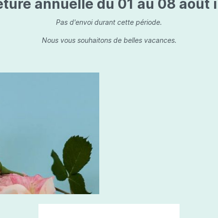
ture annuelle du 01 au 08 août i
is
Les dessins, encre de 
Parfums d'ambiance
s
Bouquet parfumé
Pas d'envoi durant cette période.
ls
Bougie parfumée
Nous vous souhaitons de belles vacances.
Set/ Coffrets
que Capillaire
Sets & Coffrets
a Care
tétic