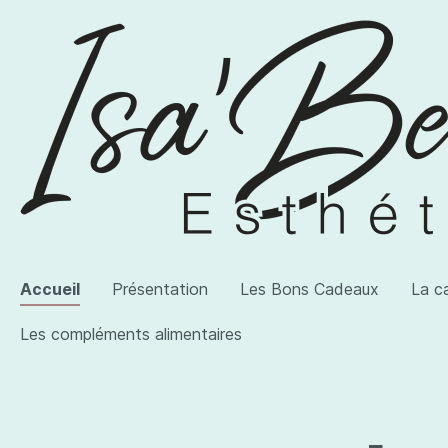
Accueil
Présentation
Les Bons Cadeaux
La c
Les compléments alimentaires
Voir la catégorie AWI Artist
Voir la catégorie Les produits
Voir la catégorie Les compléments alimentaires