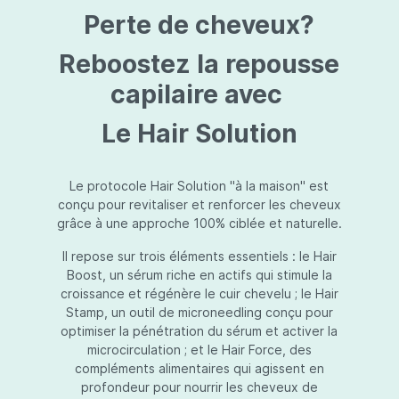
protection jusqu’au niveau désiré.Usage:À
Perte de cheveux?
l’usage d’une crème de soin : diminuez le
dosage de la crème de soin choisie en fonction
du type de peau et complétez-la avec
Reboostez la repousse
Essential Touch UVA/UVB. Terminez avec
l’application d’une pression-pompe de Hydra
capilaire avec
top (notre concentré hydratant): c’est l’idéal !
À l’usage d’un gel de soin (ligne fraîcheur) :
Le Hair Solution
appliquez d’abord Essential Touch UVA/UVB et
ensuite le gel de soin.
Le protocole Hair Solution "à la maison" est
conçu pour revitaliser et renforcer les cheveux
grâce à une approche 100% ciblée et naturelle.
Il repose sur trois éléments essentiels : le Hair
Boost, un sérum riche en actifs qui stimule la
croissance et régénère le cuir chevelu ; le Hair
Stamp, un outil de microneedling conçu pour
optimiser la pénétration du sérum et activer la
microcirculation ; et le Hair Force, des
compléments alimentaires qui agissent en
profondeur pour nourrir les cheveux de