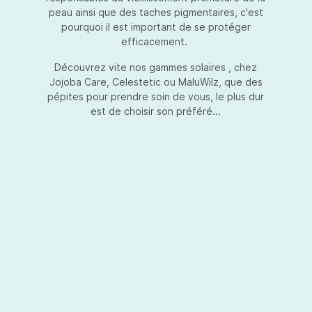
peau ainsi que des taches pigmentaires, c'est
pourquoi il est important de se protéger
efficacement.
Essential Touch UVA-UVB
Découvrez vite nos gammes solaires , chez
Jojoba Care, Celestetic ou MaluWilz, que des
pépites pour prendre soin de vous, le plus dur
est de choisir son préféré...
Essential Touch UVA-UVB vous permet de
compléter votre crème de soins ou votre gel
avec une protection UV supplémentaire.
Essential Touch UVA-UVB donne une
protection supérieure en prévision de
l’exposition aux rayons solaires nocifs UVA et
UVB.La présence de trois filtres solaires
50,00 €*
différents en dosages adéquats protège la
peau non seulement contre les rayons UVB,
mais aussi contre une grande partie des rayons
Ajouter au panier
UVA. Essential Touch UVA/UVB vous donne un
facteur de protection SPF5 par dose (= une
pression avec la pompe du flacon). En
superposant plusieurs couches de Essential
Touch UVA/UVB, vous augmentez votre