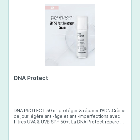
DNA Protect
DNA PROTECT 50 ml protéger & réparer l'ADN.Crème
de jour légère anti-âge et anti-imperfections avec
filtres UVA & UVB SPF 50+. La DNA Protect répare et
protège l'ADN de la peau des dommages causés par
les ultraviolets (UV) et d'autres facteurs
environnementaux. Son complexe de principes actifs