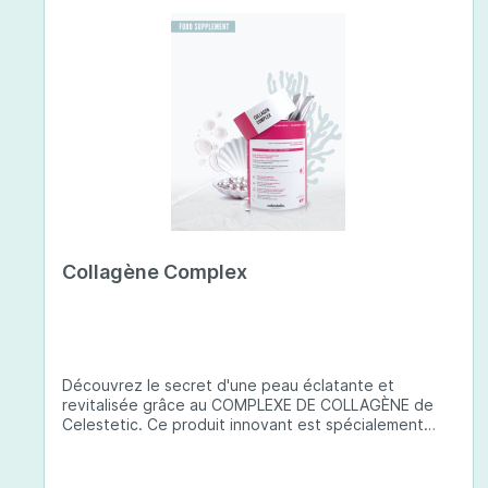
Collagène Complex
Découvrez le secret d'une peau éclatante et
revitalisée grâce au COMPLEXE DE COLLAGÈNE de
Celestetic. Ce produit innovant est spécialement
conçu pour sublimer la santé et la beauté de votre
peau. Il utilise du collagène de type 1 de haute
qualité , issu de poissons européens pêchés de