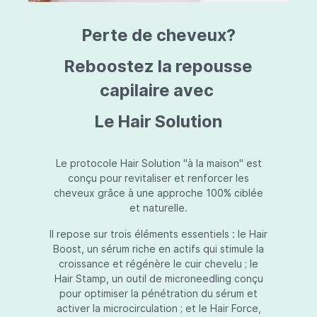
triazine, triazone d'éthylhexyle, extrait de
L
fruit de Silybum marianum, resvératrol,
T
Perte de cheveux?
extrait de racine de Polygonum
S
cuspidatum, carboxyméthylglucane de
P
sodium, diméthylméthoxychromanol, jus de
A
Reboostez la repousse
feuille d'Aloe barbadensis, poudre, ferment
A
de Lactobacillus, éthylhexylglycérine,
capilaire avec
C
caprylate de glycéryle, alcool myristylique,
C
alcool laurylique, stéarate de glycéryle,
S
Le Hair Solution
acétate de tocophéryle, EDTA disodique,
S
hydroxyde de sodium.
A
V
S
Le protocole Hair Solution "à la maison" est
S
conçu pour revitaliser et renforcer les
S
cheveux grâce à une approche 100% ciblée
F
et naturelle.
S
E
Il repose sur trois éléments essentiels : le Hair
D
Boost, un sérum riche en actifs qui stimule la
P
croissance et régénère le cuir chevelu ; le
Hair Stamp, un outil de microneedling conçu
pour optimiser la pénétration du sérum et
activer la microcirculation ; et le Hair Force,