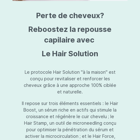
triazine, triazone d'éthylhexyle, extrait de
L
fruit de Silybum marianum, resvératrol,
T
Perte de cheveux?
extrait de racine de Polygonum
S
cuspidatum, carboxyméthylglucane de
P
sodium, diméthylméthoxychromanol, jus de
A
Reboostez la repousse
feuille d'Aloe barbadensis, poudre, ferment
A
de Lactobacillus, éthylhexylglycérine,
capilaire avec
C
caprylate de glycéryle, alcool myristylique,
C
alcool laurylique, stéarate de glycéryle,
S
Le Hair Solution
acétate de tocophéryle, EDTA disodique,
S
hydroxyde de sodium.
A
V
S
Le protocole Hair Solution "à la maison" est
S
conçu pour revitaliser et renforcer les
S
cheveux grâce à une approche 100% ciblée
F
et naturelle.
S
E
Il repose sur trois éléments essentiels : le Hair
D
Boost, un sérum riche en actifs qui stimule la
P
croissance et régénère le cuir chevelu ; le
Hair Stamp, un outil de microneedling conçu
pour optimiser la pénétration du sérum et
activer la microcirculation ; et le Hair Force,