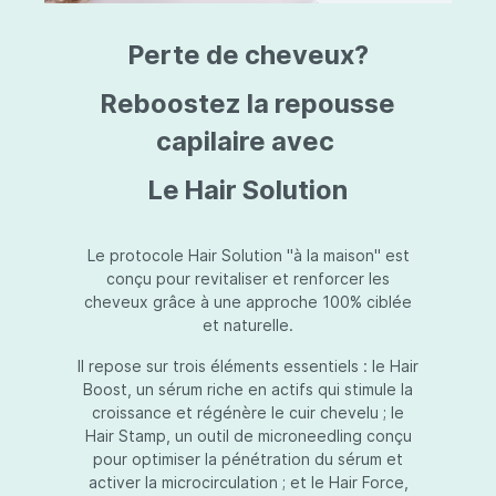
triazine, triazone d'éthylhexyle, extrait de
L
fruit de Silybum marianum, resvératrol,
T
Perte de cheveux?
extrait de racine de Polygonum
S
cuspidatum, carboxyméthylglucane de
P
sodium, diméthylméthoxychromanol, jus de
A
Reboostez la repousse
feuille d'Aloe barbadensis, poudre, ferment
A
de Lactobacillus, éthylhexylglycérine,
capilaire avec
C
caprylate de glycéryle, alcool myristylique,
C
alcool laurylique, stéarate de glycéryle,
S
Le Hair Solution
acétate de tocophéryle, EDTA disodique,
S
hydroxyde de sodium.
A
V
S
Le protocole Hair Solution "à la maison" est
S
conçu pour revitaliser et renforcer les
S
cheveux grâce à une approche 100% ciblée
F
et naturelle.
S
E
Il repose sur trois éléments essentiels : le Hair
D
Boost, un sérum riche en actifs qui stimule la
P
croissance et régénère le cuir chevelu ; le
Hair Stamp, un outil de microneedling conçu
pour optimiser la pénétration du sérum et
activer la microcirculation ; et le Hair Force,