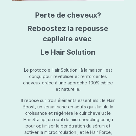
triazine, triazone d'éthylhexyle, extrait de
L
fruit de Silybum marianum, resvératrol,
T
Perte de cheveux?
extrait de racine de Polygonum
S
cuspidatum, carboxyméthylglucane de
P
sodium, diméthylméthoxychromanol, jus de
A
Reboostez la repousse
feuille d'Aloe barbadensis, poudre, ferment
A
de Lactobacillus, éthylhexylglycérine,
capilaire avec
C
caprylate de glycéryle, alcool myristylique,
C
alcool laurylique, stéarate de glycéryle,
S
Le Hair Solution
acétate de tocophéryle, EDTA disodique,
S
hydroxyde de sodium.
A
V
S
Le protocole Hair Solution "à la maison" est
S
conçu pour revitaliser et renforcer les
S
cheveux grâce à une approche 100% ciblée
F
et naturelle.
S
E
Il repose sur trois éléments essentiels : le Hair
D
Boost, un sérum riche en actifs qui stimule la
P
croissance et régénère le cuir chevelu ; le
Hair Stamp, un outil de microneedling conçu
pour optimiser la pénétration du sérum et
activer la microcirculation ; et le Hair Force,