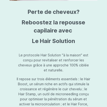
triazine, triazone d'éthylhexyle, extrait de
L
fruit de Silybum marianum, resvératrol,
T
Perte de cheveux?
extrait de racine de Polygonum
S
cuspidatum, carboxyméthylglucane de
P
sodium, diméthylméthoxychromanol, jus de
A
Reboostez la repousse
feuille d'Aloe barbadensis, poudre, ferment
A
de Lactobacillus, éthylhexylglycérine,
capilaire avec
C
caprylate de glycéryle, alcool myristylique,
C
alcool laurylique, stéarate de glycéryle,
S
Le Hair Solution
acétate de tocophéryle, EDTA disodique,
S
hydroxyde de sodium.
A
V
S
Le protocole Hair Solution "à la maison" est
S
conçu pour revitaliser et renforcer les
S
cheveux grâce à une approche 100% ciblée
F
et naturelle.
S
E
Il repose sur trois éléments essentiels : le Hair
D
Boost, un sérum riche en actifs qui stimule la
P
croissance et régénère le cuir chevelu ; le
Hair Stamp, un outil de microneedling conçu
pour optimiser la pénétration du sérum et
activer la microcirculation ; et le Hair Force,