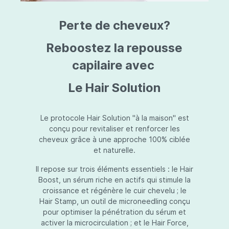
triazine, triazone d'éthylhexyle, extrait de
L
fruit de Silybum marianum, resvératrol,
T
Perte de cheveux?
extrait de racine de Polygonum
S
cuspidatum, carboxyméthylglucane de
P
sodium, diméthylméthoxychromanol, jus de
A
Reboostez la repousse
feuille d'Aloe barbadensis, poudre, ferment
A
de Lactobacillus, éthylhexylglycérine,
capilaire avec
C
caprylate de glycéryle, alcool myristylique,
C
alcool laurylique, stéarate de glycéryle,
S
Le Hair Solution
acétate de tocophéryle, EDTA disodique,
S
hydroxyde de sodium.
A
V
S
Le protocole Hair Solution "à la maison" est
S
conçu pour revitaliser et renforcer les
S
cheveux grâce à une approche 100% ciblée
F
et naturelle.
S
E
Il repose sur trois éléments essentiels : le Hair
D
Boost, un sérum riche en actifs qui stimule la
P
croissance et régénère le cuir chevelu ; le
Hair Stamp, un outil de microneedling conçu
pour optimiser la pénétration du sérum et
activer la microcirculation ; et le Hair Force,