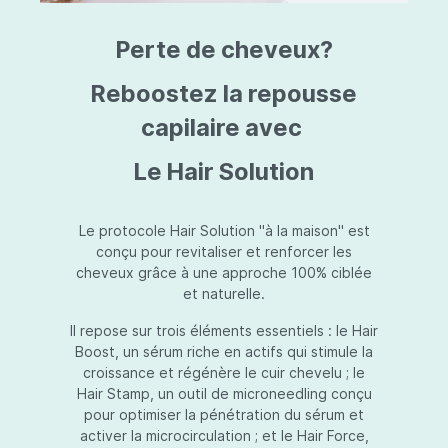
triazine, triazone d'éthylhexyle, extrait de
L
fruit de Silybum marianum, resvératrol,
T
Perte de cheveux?
extrait de racine de Polygonum
S
cuspidatum, carboxyméthylglucane de
P
sodium, diméthylméthoxychromanol, jus de
A
Reboostez la repousse
feuille d'Aloe barbadensis, poudre, ferment
A
de Lactobacillus, éthylhexylglycérine,
capilaire avec
C
caprylate de glycéryle, alcool myristylique,
C
alcool laurylique, stéarate de glycéryle,
S
Le Hair Solution
acétate de tocophéryle, EDTA disodique,
S
hydroxyde de sodium.
A
V
S
Le protocole Hair Solution "à la maison" est
S
conçu pour revitaliser et renforcer les
S
cheveux grâce à une approche 100% ciblée
F
et naturelle.
S
E
Il repose sur trois éléments essentiels : le Hair
D
Boost, un sérum riche en actifs qui stimule la
P
croissance et régénère le cuir chevelu ; le
Hair Stamp, un outil de microneedling conçu
pour optimiser la pénétration du sérum et
activer la microcirculation ; et le Hair Force,