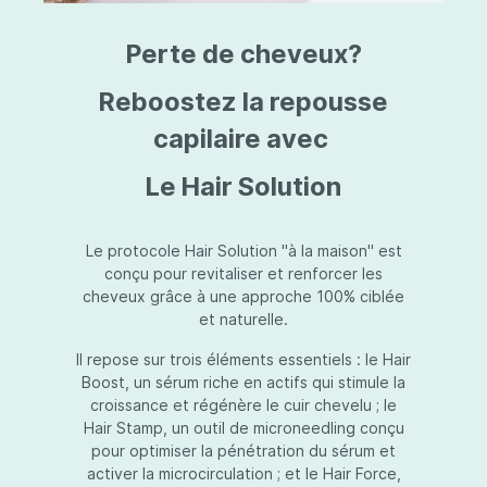
triazine, triazone d'éthylhexyle, extrait de
L
fruit de Silybum marianum, resvératrol,
T
Perte de cheveux?
extrait de racine de Polygonum
S
cuspidatum, carboxyméthylglucane de
P
sodium, diméthylméthoxychromanol, jus de
A
Reboostez la repousse
feuille d'Aloe barbadensis, poudre, ferment
A
de Lactobacillus, éthylhexylglycérine,
capilaire avec
C
caprylate de glycéryle, alcool myristylique,
C
alcool laurylique, stéarate de glycéryle,
S
Le Hair Solution
acétate de tocophéryle, EDTA disodique,
S
hydroxyde de sodium.
A
V
S
Le protocole Hair Solution "à la maison" est
S
conçu pour revitaliser et renforcer les
S
cheveux grâce à une approche 100% ciblée
F
et naturelle.
S
E
Il repose sur trois éléments essentiels : le Hair
D
Boost, un sérum riche en actifs qui stimule la
P
croissance et régénère le cuir chevelu ; le
Hair Stamp, un outil de microneedling conçu
pour optimiser la pénétration du sérum et
activer la microcirculation ; et le Hair Force,