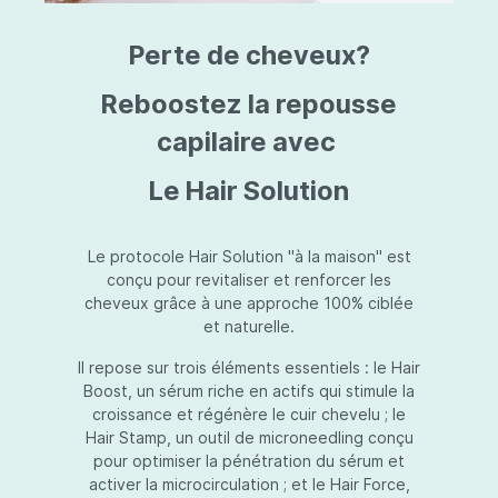
triazine, triazone d'éthylhexyle, extrait de
L
fruit de Silybum marianum, resvératrol,
T
Perte de cheveux?
extrait de racine de Polygonum
S
cuspidatum, carboxyméthylglucane de
P
sodium, diméthylméthoxychromanol, jus de
A
Reboostez la repousse
feuille d'Aloe barbadensis, poudre, ferment
A
de Lactobacillus, éthylhexylglycérine,
capilaire avec
C
caprylate de glycéryle, alcool myristylique,
C
alcool laurylique, stéarate de glycéryle,
S
Le Hair Solution
acétate de tocophéryle, EDTA disodique,
S
hydroxyde de sodium.
A
V
S
Le protocole Hair Solution "à la maison" est
S
conçu pour revitaliser et renforcer les
S
cheveux grâce à une approche 100% ciblée
F
et naturelle.
S
E
Il repose sur trois éléments essentiels : le Hair
D
Boost, un sérum riche en actifs qui stimule la
P
croissance et régénère le cuir chevelu ; le
Hair Stamp, un outil de microneedling conçu
pour optimiser la pénétration du sérum et
activer la microcirculation ; et le Hair Force,