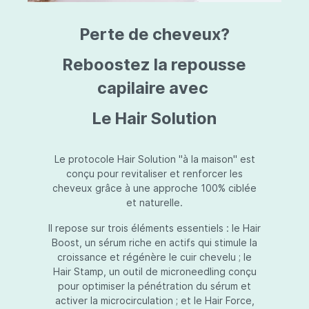
triazine, triazone d'éthylhexyle, extrait de
L
fruit de Silybum marianum, resvératrol,
T
Perte de cheveux?
extrait de racine de Polygonum
S
cuspidatum, carboxyméthylglucane de
P
sodium, diméthylméthoxychromanol, jus de
A
Reboostez la repousse
feuille d'Aloe barbadensis, poudre, ferment
A
de Lactobacillus, éthylhexylglycérine,
capilaire avec
C
caprylate de glycéryle, alcool myristylique,
C
alcool laurylique, stéarate de glycéryle,
S
Le Hair Solution
acétate de tocophéryle, EDTA disodique,
S
hydroxyde de sodium.
A
V
S
Le protocole Hair Solution "à la maison" est
S
conçu pour revitaliser et renforcer les
S
cheveux grâce à une approche 100% ciblée
F
et naturelle.
S
E
Il repose sur trois éléments essentiels : le Hair
D
Boost, un sérum riche en actifs qui stimule la
P
croissance et régénère le cuir chevelu ; le
Hair Stamp, un outil de microneedling conçu
pour optimiser la pénétration du sérum et
activer la microcirculation ; et le Hair Force,