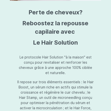
triazine, triazone d'éthylhexyle, extrait de
L
fruit de Silybum marianum, resvératrol,
T
Perte de cheveux?
extrait de racine de Polygonum
S
cuspidatum, carboxyméthylglucane de
P
sodium, diméthylméthoxychromanol, jus de
A
Reboostez la repousse
feuille d'Aloe barbadensis, poudre, ferment
A
de Lactobacillus, éthylhexylglycérine,
capilaire avec
C
caprylate de glycéryle, alcool myristylique,
C
alcool laurylique, stéarate de glycéryle,
S
Le Hair Solution
acétate de tocophéryle, EDTA disodique,
S
hydroxyde de sodium.
A
V
S
Le protocole Hair Solution "à la maison" est
S
conçu pour revitaliser et renforcer les
S
cheveux grâce à une approche 100% ciblée
F
et naturelle.
S
E
Il repose sur trois éléments essentiels : le Hair
D
Boost, un sérum riche en actifs qui stimule la
P
croissance et régénère le cuir chevelu ; le
Hair Stamp, un outil de microneedling conçu
pour optimiser la pénétration du sérum et
activer la microcirculation ; et le Hair Force,