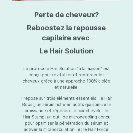
triazine, triazone d'éthylhexyle, extrait de
L
fruit de Silybum marianum, resvératrol,
T
Perte de cheveux?
extrait de racine de Polygonum
S
cuspidatum, carboxyméthylglucane de
P
sodium, diméthylméthoxychromanol, jus de
A
Reboostez la repousse
feuille d'Aloe barbadensis, poudre, ferment
A
de Lactobacillus, éthylhexylglycérine,
capilaire avec
C
caprylate de glycéryle, alcool myristylique,
C
alcool laurylique, stéarate de glycéryle,
S
Le Hair Solution
acétate de tocophéryle, EDTA disodique,
S
hydroxyde de sodium.
A
V
S
Le protocole Hair Solution "à la maison" est
S
conçu pour revitaliser et renforcer les
S
cheveux grâce à une approche 100% ciblée
F
et naturelle.
S
E
Il repose sur trois éléments essentiels : le Hair
D
Boost, un sérum riche en actifs qui stimule la
P
croissance et régénère le cuir chevelu ; le
Hair Stamp, un outil de microneedling conçu
pour optimiser la pénétration du sérum et
activer la microcirculation ; et le Hair Force,