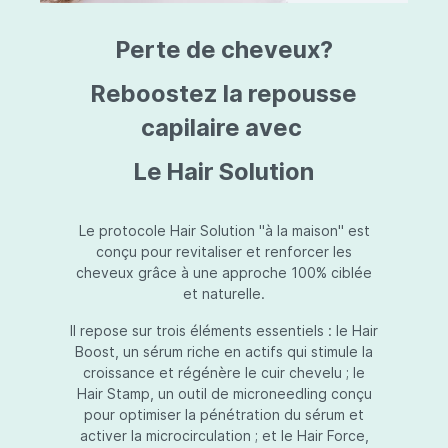
triazine, triazone d'éthylhexyle, extrait de
L
fruit de Silybum marianum, resvératrol,
T
Perte de cheveux?
extrait de racine de Polygonum
S
cuspidatum, carboxyméthylglucane de
P
sodium, diméthylméthoxychromanol, jus de
A
Reboostez la repousse
feuille d'Aloe barbadensis, poudre, ferment
A
de Lactobacillus, éthylhexylglycérine,
capilaire avec
C
caprylate de glycéryle, alcool myristylique,
C
alcool laurylique, stéarate de glycéryle,
S
Le Hair Solution
acétate de tocophéryle, EDTA disodique,
S
hydroxyde de sodium.
A
V
S
Le protocole Hair Solution "à la maison" est
S
conçu pour revitaliser et renforcer les
S
cheveux grâce à une approche 100% ciblée
F
et naturelle.
S
E
Il repose sur trois éléments essentiels : le Hair
D
Boost, un sérum riche en actifs qui stimule la
P
croissance et régénère le cuir chevelu ; le
Hair Stamp, un outil de microneedling conçu
pour optimiser la pénétration du sérum et
activer la microcirculation ; et le Hair Force,