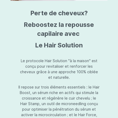
triazine, triazone d'éthylhexyle, extrait de
L
fruit de Silybum marianum, resvératrol,
T
Perte de cheveux?
extrait de racine de Polygonum
S
cuspidatum, carboxyméthylglucane de
P
sodium, diméthylméthoxychromanol, jus de
A
Reboostez la repousse
feuille d'Aloe barbadensis, poudre, ferment
A
de Lactobacillus, éthylhexylglycérine,
capilaire avec
C
caprylate de glycéryle, alcool myristylique,
C
alcool laurylique, stéarate de glycéryle,
S
Le Hair Solution
acétate de tocophéryle, EDTA disodique,
S
hydroxyde de sodium.
A
V
S
Le protocole Hair Solution "à la maison" est
S
conçu pour revitaliser et renforcer les
S
cheveux grâce à une approche 100% ciblée
F
et naturelle.
S
E
Il repose sur trois éléments essentiels : le Hair
D
Boost, un sérum riche en actifs qui stimule la
P
croissance et régénère le cuir chevelu ; le
Hair Stamp, un outil de microneedling conçu
pour optimiser la pénétration du sérum et
activer la microcirculation ; et le Hair Force,