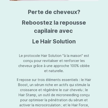
triazine, triazone d'éthylhexyle, extrait de
L
fruit de Silybum marianum, resvératrol,
T
Perte de cheveux?
extrait de racine de Polygonum
S
cuspidatum, carboxyméthylglucane de
P
sodium, diméthylméthoxychromanol, jus de
A
Reboostez la repousse
feuille d'Aloe barbadensis, poudre, ferment
A
de Lactobacillus, éthylhexylglycérine,
capilaire avec
C
caprylate de glycéryle, alcool myristylique,
C
alcool laurylique, stéarate de glycéryle,
S
Le Hair Solution
acétate de tocophéryle, EDTA disodique,
S
hydroxyde de sodium.
A
V
S
Le protocole Hair Solution "à la maison" est
S
conçu pour revitaliser et renforcer les
S
cheveux grâce à une approche 100% ciblée
F
et naturelle.
S
E
Il repose sur trois éléments essentiels : le Hair
D
Boost, un sérum riche en actifs qui stimule la
P
croissance et régénère le cuir chevelu ; le
Hair Stamp, un outil de microneedling conçu
pour optimiser la pénétration du sérum et
activer la microcirculation ; et le Hair Force,