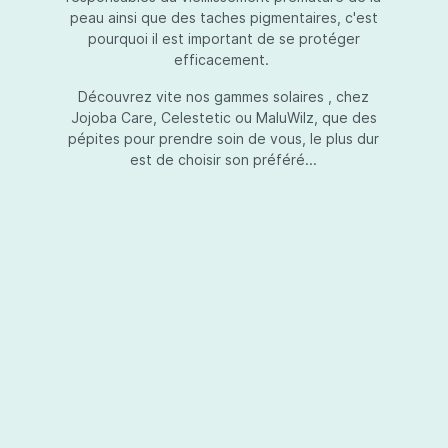
peau ainsi que des taches pigmentaires, c'est
pourquoi il est important de se protéger
efficacement.
Essential Touch UVA-UVB
Découvrez vite nos gammes solaires , chez
Jojoba Care, Celestetic ou MaluWilz, que des
pépites pour prendre soin de vous, le plus dur
est de choisir son préféré...
Essential Touch UVA-UVB vous permet de
compléter votre crème de soins ou votre gel
avec une protection UV supplémentaire.
Essential Touch UVA-UVB donne une
protection supérieure en prévision de
l’exposition aux rayons solaires nocifs UVA et
UVB.La présence de trois filtres solaires
50,00 €*
différents en dosages adéquats protège la
peau non seulement contre les rayons UVB,
mais aussi contre une grande partie des rayons
Ajouter au panier
UVA. Essential Touch UVA/UVB vous donne un
facteur de protection SPF5 par dose (= une
pression avec la pompe du flacon). En
superposant plusieurs couches de Essential
Touch UVA/UVB, vous augmentez votre