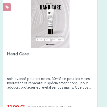
%
Hand Care
soin avancé pour les mains. 30mlSoin pour les mains
hydratant et réparateur, spécialement conçu pour
adoucir, protéger et revitaliser vos mains. Que vos
mains soient sèches, abîmées ou exposées à des
conditions environnementales difficiles, cette crème
à base d'ingrédients soigneusement sélectionnés
offre une protection complète et une hydratation
12,00 €*