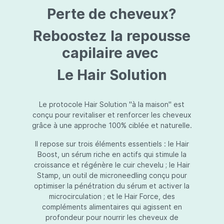
protection jusqu’au niveau désiré.Usage:À
Perte de cheveux?
l’usage d’une crème de soin : diminuez le
dosage de la crème de soin choisie en fonction
du type de peau et complétez-la avec
Reboostez la repousse
Essential Touch UVA/UVB. Terminez avec
l’application d’une pression-pompe de Hydra
capilaire avec
top (notre concentré hydratant): c’est l’idéal !
À l’usage d’un gel de soin (ligne fraîcheur) :
Le Hair Solution
appliquez d’abord Essential Touch UVA/UVB et
ensuite le gel de soin.
Le protocole Hair Solution "à la maison" est
conçu pour revitaliser et renforcer les cheveux
grâce à une approche 100% ciblée et naturelle.
Il repose sur trois éléments essentiels : le Hair
Boost, un sérum riche en actifs qui stimule la
croissance et régénère le cuir chevelu ; le Hair
Stamp, un outil de microneedling conçu pour
optimiser la pénétration du sérum et activer la
microcirculation ; et le Hair Force, des
compléments alimentaires qui agissent en
profondeur pour nourrir les cheveux de