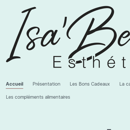
Accueil
Présentation
Les Bons Cadeaux
La c
Les compléments alimentaires
Voir la catégorie AWI Artist
Voir la catégorie Les produits
Voir la catégorie Les compléments alimentaires