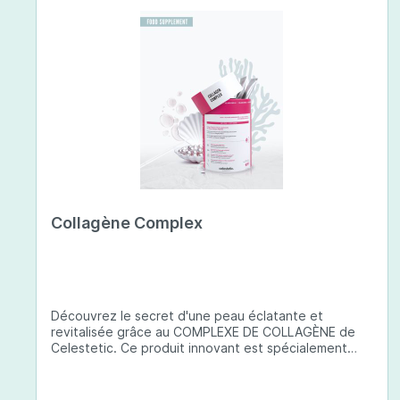
Collagène Complex
Découvrez le secret d'une peau éclatante et
revitalisée grâce au COMPLEXE DE COLLAGÈNE de
Celestetic. Ce produit innovant est spécialement
conçu pour sublimer la santé et la beauté de votre
peau. Il utilise du collagène de type 1 de haute
qualité , issu de poissons européens pêchés de