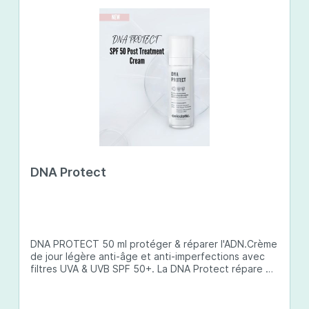
DNA Protect
DNA PROTECT 50 ml protéger & réparer l'ADN.Crème
de jour légère anti-âge et anti-imperfections avec
filtres UVA & UVB SPF 50+. La DNA Protect répare et
protège l'ADN de la peau des dommages causés par
les ultraviolets (UV) et d'autres facteurs
environnementaux. Son complexe de principes actifs