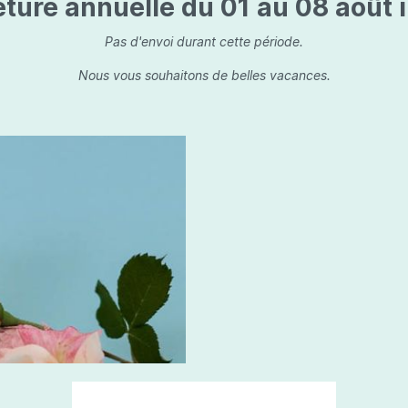
ture annuelle du 01 au 08 août i
is
Les dessins, encre de 
Parfums d'ambiance
s
Bouquet parfumé
Pas d'envoi durant cette période.
ls
Bougie parfumée
Nous vous souhaitons de belles vacances.
Set/ Coffrets
que Capillaire
Sets & Coffrets
a Care
tétic