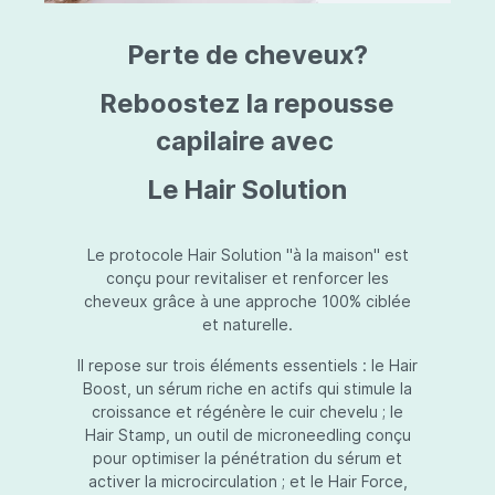
triazine, triazone d'éthylhexyle, extrait de
L
fruit de Silybum marianum, resvératrol,
T
Perte de cheveux?
extrait de racine de Polygonum
S
cuspidatum, carboxyméthylglucane de
P
sodium, diméthylméthoxychromanol, jus de
A
Reboostez la repousse
feuille d'Aloe barbadensis, poudre, ferment
A
de Lactobacillus, éthylhexylglycérine,
capilaire avec
C
caprylate de glycéryle, alcool myristylique,
C
alcool laurylique, stéarate de glycéryle,
S
Le Hair Solution
acétate de tocophéryle, EDTA disodique,
S
hydroxyde de sodium.
A
V
S
Le protocole Hair Solution "à la maison" est
S
conçu pour revitaliser et renforcer les
S
cheveux grâce à une approche 100% ciblée
F
et naturelle.
S
E
Il repose sur trois éléments essentiels : le Hair
D
Boost, un sérum riche en actifs qui stimule la
P
croissance et régénère le cuir chevelu ; le
Hair Stamp, un outil de microneedling conçu
pour optimiser la pénétration du sérum et
activer la microcirculation ; et le Hair Force,