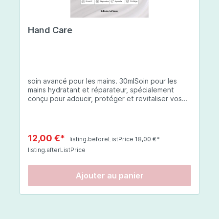
seule ou mélangée (attention si mélangée vous
diminuez le niveau de protection).Après votre
routine beauté habituelle ou 5 minutes avant
Hand Care
l'application de votre crème hydratante, En
combinaison avec votre crème hydratante
habituelle.Composition:Eau, octocrylène,
benzoate d'alkyle en C12-15, butyl
méthoxydibenzoylméthane, salicylate
d'éthylhexyle, acide phénylbenzimidazole
soin avancé pour les mains. 30mlSoin pour les
sulfonique, céteth-2, ceteareth-25, glycérine,
mains hydratant et réparateur, spécialement
oléate de décyle, copolymère VP/eicosène,
conçu pour adoucir, protéger et revitaliser vos
phénoxyéthanol, bis-éthylhexyloxyphénol
mains. Que vos mains soient sèches, abîmées ou
méthoxyphényl triazine, triazone d'éthylhexyle,
exposées à des conditions environnementales
extrait de fruit de Silybum marianum, resvératrol,
difficiles, cette crème à base d'ingrédients
extrait de racine de Polygonum cuspidatum,
soigneusement sélectionnés offre une
carboxyméthylglucane de sodium,
12,00 €*
listing.beforeListPrice 18,00 €*
protection complète et une hydratation durable.
diméthylméthoxychromanol, jus de feuille d'Aloe
listing.afterListPrice
Thé Vert : riche en polyphénols, cet extrait aide
barbadensis, poudre, ferment de Lactobacillus,
à apaiser les inflammations et protège contre les
éthylhexylglycérine, caprylate de glycéryle,
radicaux libres, tout en améliorant l'élasticité de
alcool myristylique, alcool laurylique, stéarate de
Ajouter au panier
la peau. Coenzyme Q10 : un puissant antioxydant
glycéryle, acétate de tocophéryle, EDTA
qui protège la peau des dommages oxydatifs,
disodique, hydroxyde de sodium.
favorisant la régénération des cellules. SK-
INFLUX® (Céramides) : renforce la barrière
lipidique de la peau, protégeant et hydratant les