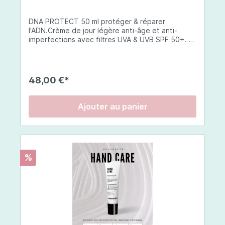
sodium, arôme naturel de fruits rouges,
antiagglomérant : mono- et diglycérides d'acides
DNA PROTECT 50 ml protéger & réparer
gras, édulcorant : glycosides de stéviol,
l'ADN.Crème de jour légère anti-âge et anti-
antiagglomérant : dioxyde de silicium [nano],
imperfections avec filtres UVA & UVB SPF 50+. La
extrait de pépins de raisin (Vitis vinifera) avec
DNA Protect répare et protège l'ADN de la peau
polyphénols, extrait de fruit de grenade (Punica
des dommages causés par les ultraviolets (UV) et
granatum – maltodextrine), extrait de baies de
d'autres facteurs environnementaux. Son
goji (Lycium barbarum – maltodextrine), levure
complexe de principes actifs innovateurs
enrichie en sélénium, arôme naturel de vanille
48,00 €*
travaillent en synergie pour soutenir le processus
avec autres arômes naturels, pidolate de zinc,
de réparation de l'ADN et exercent une action
vitamine E (succinate d'acide D-α-tocophéryle),
antioxydante globale.Elle de la barrière cutanée
jus de melon concentré (Cucumis melo), poudre
Ajouter au panier
qui est la première ligne de défense de la peau
de perle.
contre les agressions externes et internes, s
oulage de la peau, ainsi que des propriétés anti-
inflammatoires qui peuvent aider à réduire les
rougeurs, les irritations et les inflammations de la
%
peau.Elle offre une hydratation optimale de la
peau ainsi qu'une action importante dans la
régulation du sébum. Elle a également une action
préventive et correctrice sur les signes de
vieillissement en stimulant la production de
collagène et en améliorant l'élasticité de la
peau.Conseils d'utilisation:Le matin, appliquez 1 à
2 pompes sur l'ensemble du visage. Peut s'utiliser