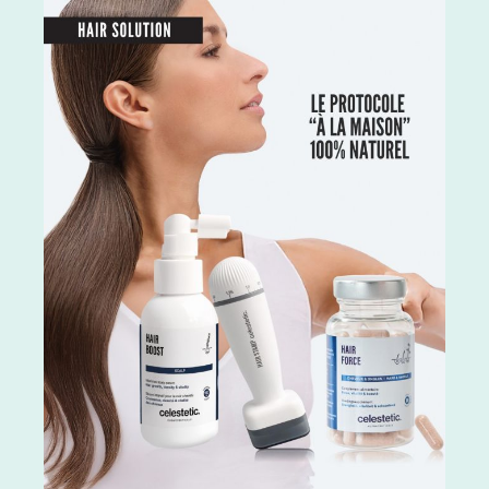
inflammatoires qui peuvent aider à réduire
p
À
les rougeurs, les irritations et les
si
inflammations de la peau.Elle offre une
c
hydratation optimale de la peau ainsi
H
a
qu'une action importante dans la régulation
Ra
du sébum. Elle a également une action
ta
de
préventive et correctrice sur les signes de
u
vieillissement en stimulant la production de
dé
collagène et en améliorant l'élasticité de la
a
peau.Conseils d'utilisation:Le matin,
f
l
appliquez 1 à 2 pompes sur l'ensemble du
a
visage. Peut s'utiliser seule ou mélangée
ré
(attention si mélangée vous diminuez le
c
niveau de protection).Après votre routine
s
beauté habituelle ou 5 minutes avant
C
l'application de votre crème hydratante, En
H
combinaison avec votre crème hydratante
B
habituelle.Composition:Eau, octocrylène,
S
benzoate d'alkyle en C12-15, butyl
T
méthoxydibenzoylméthane, salicylate
E
d'éthylhexyle, acide phénylbenzimidazole
P
sulfonique, céteth-2, ceteareth-25,
V
glycérine, oléate de décyle, copolymère
E
VP/eicosène, phénoxyéthanol, bis-
M
éthylhexyloxyphénol méthoxyphényl
P