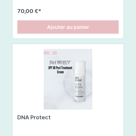
type 1 de haute qualité , issu de poissons
européens pêchés de manière durable ,
70,00 €*
garantissant une pureté et une efficacité
maximales . Chaque stick contient 5 g de
collagène et une sélection d'actifs
Ajouter au panier
soigneusement choisis. Cette synergie unique
stimule la production naturelle de collagène par
votre corps et contribue à l'énergie cellulaire et
à la santé globale de la peau. Atténue les rides ,
augmente l'hydratation et donne à votre peau un
éclat sain et naturel.Mode d'emploi. 1 bâtonnet
par jour, à diluer dans 100 ml d'eau, de jus, de
smoothie ou de yaourt, selon votre préférence.
Bien mélanger jusqu'à dissolution complète de la
poudre. Pour un traitement intensif, vous pouvez
prendre 2 bâtonnets par jour pendant 28 jours.
Facile à intégrer à votre routine quotidienne
grâce à son format stick pratique et à sa
délicieuse saveur vanille-fruits rouges que vous
allez adorer ! 🍓🥤Composition:Collagène de
poisson hydrolysé, extrait de baies d'acérola
DNA Protect
(Malpighia punicifolia – supports : phosphate di-
et tricalcique, farine de caroube, liant : dioxyde
de silicium [nano]), avec vitamine C, acidifiant :
acide citrique, coenzyme Q10, hyaluronate de