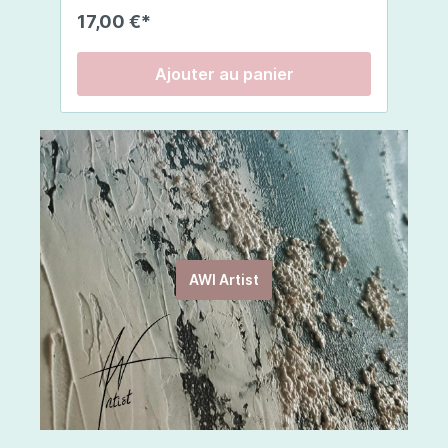
pour des résultats optimaux. Composition:EAU,
l’intérieur comme à l’extérieur. De couleur
r
17,00 €*
3
TRIGLYCÉRIDE CAPRYLIQUE/CAPRIQUE,
rouge vif, vous constaterez que cette
v
PROPANEDIOL, GLYCÉRINE, STÉARATE DE
infusion arbore un corps léger et des
r
SORBITAN, ALCOOL CÉTYLIQUE, BEURRE DE
saveurs merveilleuses. Ingrédients :
c
Ajouter au panier
BUTYROSPERMUM PARKII, JUS DE FEUILLE
rooibos, arôme naturel de citrouille,
l
D'ALOE BARBADENSIS, CAPRYLYL GLYCOL,
cannelle, clous de girofle, muscade.
r
UBIQUINONE, LAURATE DE SORBITYLE, EXTRAIT
é
DE FEUILLE DE CAMELIA SINENSIS, DIMÉTHICONE,
so
POLYSORBATE 20, POLYACRYLATE-13,
d
POLYISOBUTÈNE, CÉRAMIDE 3, CHOLESTÉROL,
s
PHYTOSPHINGOSINE, CÉRAMIDE 6 II, COLLAGÈNE
co
SOLUBLE, HYALURONATE DE SODIUM, CÉRAMIDE
r
1, CAPRYLATE DE GLYCÉRYLE, LAUROYL
LACTYLATE DE SODIUM,
ÉTHYLHEXYLGLYCÉRINE, EDTA DISODIQUE,
PHÉNOXYÉTHANOL, ACIDE CITRIQUE, BENZOATE
AWI Artist
DE SODIUM, SORBATE DE POTASSIUM GOMME
XANTHANE, CARBOMÈRE.