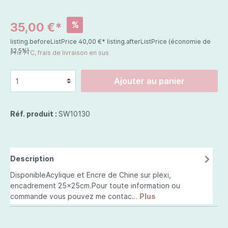
%
35,00 €*
listing.beforeListPrice
40,00 €*
listing.afterListPrice
(économie de
12.5%)
Prix TTC, frais de livraison en sus
Ajouter au panier
Réf. produit :
SW10130
Description
DisponibleAcylique et Encre de Chine sur plexi,
encadrement 25x25cm.Pour toute information ou
commande vous pouvez me contac…
Plus