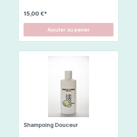
donne une odeur rafraîchissante et
stimulante.Le Shampooing / douche-gel
15,00 €*
tonique nettoie et régénère le cuir chevelu
en douceur.Masser sur les cheveux et le
cuir chevelu mouillés. Rincer
Ajouter au panier
soigneusement les cheveux.
Shampoing Douceur