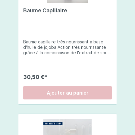
Baume Capillaire
Baume capillaire très nourrissant à base
d'huile de jojoba.Action très nourrissante
grâce à la combinaison de l'extrait de souci
(calendula) et de vitamine E, du panthénol
et des huiles essentielles stimulantes
comme le romarin, le palma rosa, la lavande
et le géranium.Appliquer et masser un peu
30,50 €*
de baume pur sur les cheveux secs et le
cuir chevelu : la quantité dépend du type
de cheveux. Dans une seconde phase, il
Ajouter au panier
faudra humidifier les cheveux et le cuir
chevelu, appliquer un shampooing et le
frictionner. Pour terminer, rincer
soigneusement les cheveux.