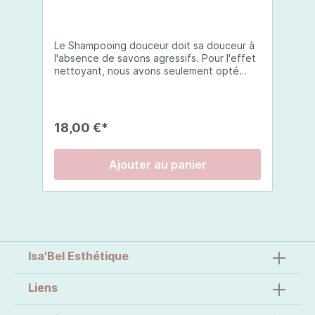
Le Shampooing douceur doit sa douceur à
l'absence de savons agressifs. Pour l'effet
nettoyant, nous avons seulement opté
pour des savons doux en combinaison avec
les vitamines nécessaires et un mélange
épicé de romarin et de palmier
rouge.Masser sur les cheveux et le cuir
18,00 €*
chevelu mouillés. Rincer soigneusement les
cheveux.
Ajouter au panier
Isa'Bel Esthétique
Liens