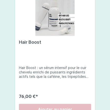
Hair Boost
Hair Boost : un sérum intensif pour le cuir
chevelu enrichi de puissants ingrédients
actifs tels que la caféine, les tripeptides
de cuivre-1, l'acétyl tetrapeptides-3, la
niacinamide, l'extrait de fleur de trèfle,
l'acide hyaluronique, les octapeptides et
l'ex. Ce sérum stimule les follicules pileux
76,00 €*
pour favoriser une repousse plus dense et
plus saine tout en renforçant la structure
des cheveux.Une formule innovante &
Ajouter au panier