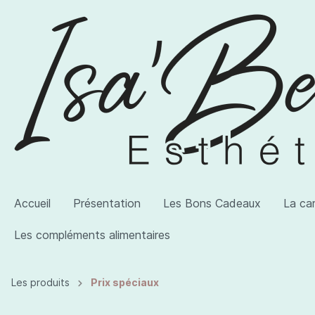
Accueil
Présentation
Les Bons Cadeaux
La ca
Les compléments alimentaires
Les produits
Prix spéciaux
Voir la catégorie AWI Artist
Voir la catégorie Les produits
Voir la catégorie Les compléments alimentaires