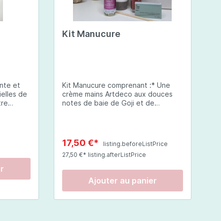
Kit Manucure
nte et
Kit Manucure comprenant :* Une
ielles de
crème mains Artdeco aux douces
tre
notes de baie de Goji et de
ge
Gingembre* Un Ceramic Nail Laquer
t
Artdeco d'une couleur
r
intemporelle *Une Huile Cuticule
ir
Indigo aux odeurs gourmandes* Une
17,50 €*
listing.beforeListPrice
jojoba
lime* Un mini polissoir* Un batonnet
27,50 €* listing.afterListPrice
ntretien.
de buis repousse-cuticule
 la
er
r pendant
Ajouter au panier
à combiner
u Lait