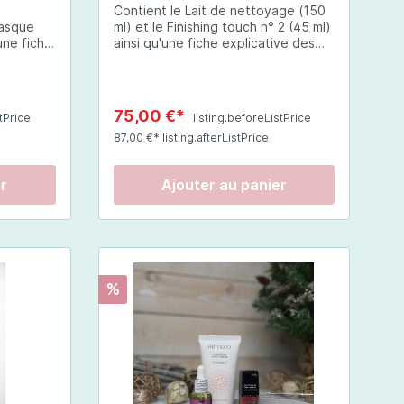
Contient le Lait de nettoyage (150
Masque
ml) et le Finishing touch n° 2 (45 ml)
une fiche
ainsi qu'une fiche explicative des
des
produits de soin.Edition
limitée!!!Pré-commande possible
ossible
jusqu'au 10 décembre, envoi dès le
is à
11 décembre.
75,00 €*
stPrice
listing.beforeListPrice
87,00 €* listing.afterListPrice
er
Ajouter au panier
%