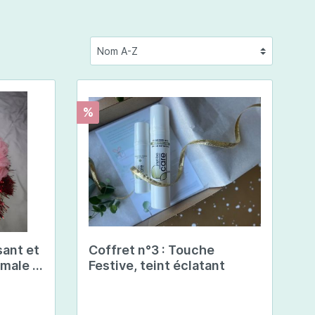
Chine
Prix spéciaux
%
Cosmétiques corps
Jojoba Care
Celestetic
sant et
Coffret n°3 : Touche
rmale à
Festive, teint éclatant
sible