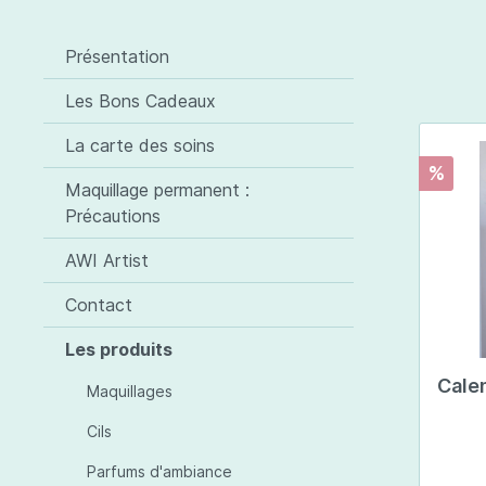
Les toiles
Maquillages
Celestetic
Les plex
Cils
Artdeco
Roxil
Présentation
Malu Wilz
Jolici
Les Bons Cadeaux
Peggy Sage
La carte des soins
%
Cosmétiques visage
Cosméti
Maquillage permanent :
Précautions
Jojoba Care
Jojob
Malu Wilz
Céles
AWI Artist
Celestetic
Contact
Les produits
Calen
Maquillages
Cils
Parfums d'ambiance