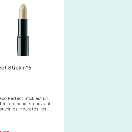
ct Stick n°6
deco Perfect Stick est un
teur crémeux et couvrant
ouvrir les impuretés, les
s et les taches. Sa couleur ,
 est parfaite pour neutraliser
ugeurs . Le correcteur est
 à appliquer et à estomper. La