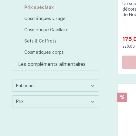
Un sup
Prix spéciaux
décora
de Noë
Cosmétiques visage
produi
Esthét
Cosmétique Capillaire
Artdec
d'agré
175,
Sets & Coffrets
de soi
220,00 €
magnif
Cosmétiques corps
quelqu
même),
Les compléments alimentaires
surpri
Noël.L
par me
étant 
Fabricant
différ
et cou
%
Prix