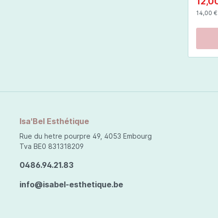
12,0
formul
14,00 €*
thé, q
anti-i
Isa'Bel Esthétique
Rue du hetre pourpre 49, 4053 Embourg
Tva BE0 831318209
0486.94.21.83
info@isabel-esthetique.be