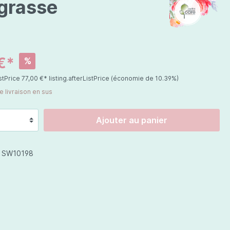
 grasse
Chine
Prix spéciaux
€*
%
istPrice
77,00 €*
listing.afterListPrice
(économie de 10.39%)
Cosmétiques corps
de livraison en sus
Jojoba Care
Ajouter au panier
Celestetic
:
SW10198