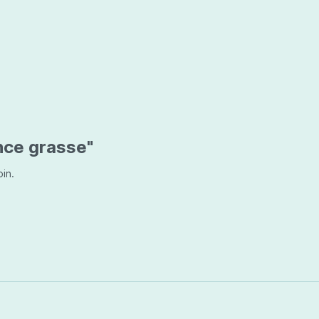
nce grasse"
oin.