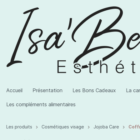
Accueil
Présentation
Les Bons Cadeaux
La ca
Les compléments alimentaires
Voir la catégorie AWI Artist
Voir la catégorie Les produits
Voir la catégorie Les compléments alimentaires
Les produits
Cosmétiques visage
Jojoba Care
Coff