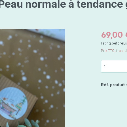
 Peau normale à tendance
is
Les dessins, encre de 
Parfums d'ambiance
s
Bouquet parfumé
ls
Bougie parfumée
Set/ Coffrets
69,00 
listing.beforeL
que Capillaire
Sets & Coffrets
Prix TTC, frais 
a Care
tétic
Réf. produit 