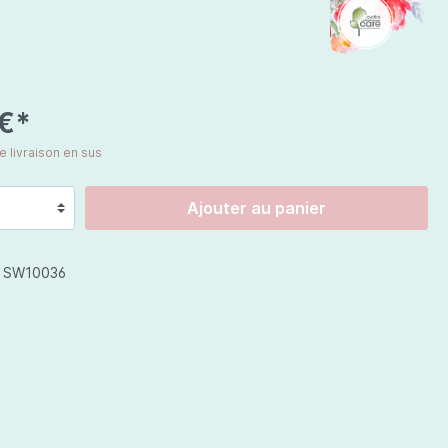
Chine
Prix spéciaux
 €*
de livraison en sus
Cosmétiques corps
Jojoba Care
Ajouter au panier
Celestetic
:
SW10036