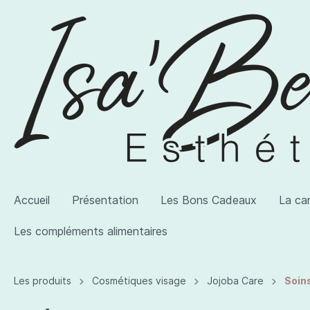
Accueil
Présentation
Les Bons Cadeaux
La ca
Les compléments alimentaires
Voir la catégorie AWI Artist
Voir la catégorie Les produits
Voir la catégorie Les compléments alimentaires
Les produits
Cosmétiques visage
Jojoba Care
Soin