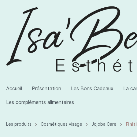
Accueil
Présentation
Les Bons Cadeaux
La ca
Les compléments alimentaires
Voir la catégorie AWI Artist
Voir la catégorie Les produits
Voir la catégorie Les compléments alimentaires
Les produits
Cosmétiques visage
Jojoba Care
Finit