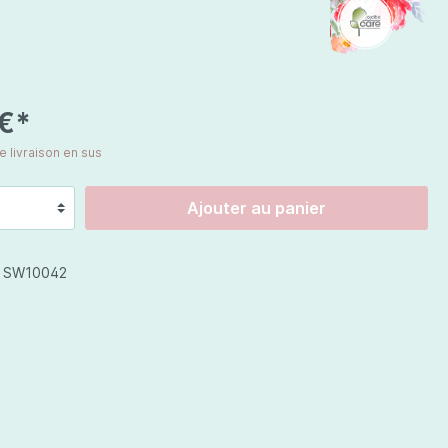
Chine
Prix spéciaux
 €*
de livraison en sus
Cosmétiques corps
Jojoba Care
Ajouter au panier
Celestetic
:
SW10042