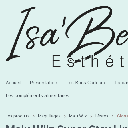
Accueil
Présentation
Les Bons Cadeaux
La ca
Les compléments alimentaires
Voir la catégorie AWI Artist
Voir la catégorie Les produits
Voir la catégorie Les compléments alimentaires
Les produits
Maquillages
Malu Wilz
Lèvres
Glos