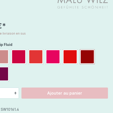
Chine
Prix spéciaux
€*
de livraison en sus
Cosmétiques corps
p Fluid
Jojoba Care
Celestetic
Ajouter au panier
:
SW10161.4