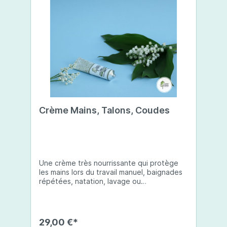
Crème Mains, Talons, Coudes
Une crème très nourrissante qui protège
les mains lors du travail manuel, baignades
répétées, natation, lavage ou
désinfections fréquentes. En cas de peau
crevassée, la crème accélérera la
guérison.L’utilisation d’extrait de tagète et
de carotte sauvage explique son odeur
29,00 €*
très épicée. La crème accélérera la