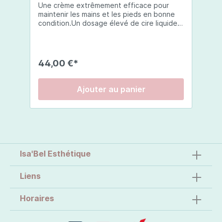
Une crème extrêmement efficace pour
maintenir les mains et les pieds en bonne
condition.Un dosage élevé de cire liquide
de jojoba donne à la peau une souplesse
incomparable. La cire d’abeille génère une
couche protectrice non occlusive. Les
huiles essentielles de lavande, citron et
44,00 €*
géranium (entre autres) stimulent le
développement des cellules sous-
cutanées et donnent une odeur fraîche et
Ajouter au panier
agréable au produit.Usage:Appliquer la
crème sur les mains/pieds et faire pénétrer
en massant doucement.
Isa'Bel Esthétique
Liens
Horaires