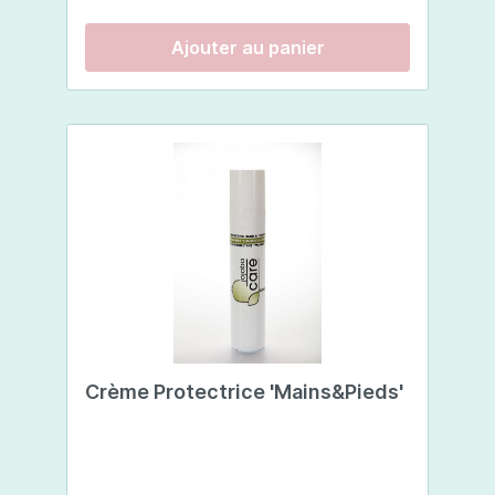
guérison et elle combattra les callosités
excessives tout en assouplissant la
Ajouter au panier
peau.Usage:Appliquer la Crème mainx,
talons, coudes deux fois par jour ou plus.
Faire pénétrer en massant doucement.
Appliquer le produit avec modération,
n’excédez pas la quantité que la peau peut
absorber.
Crème Protectrice 'Mains&Pieds'