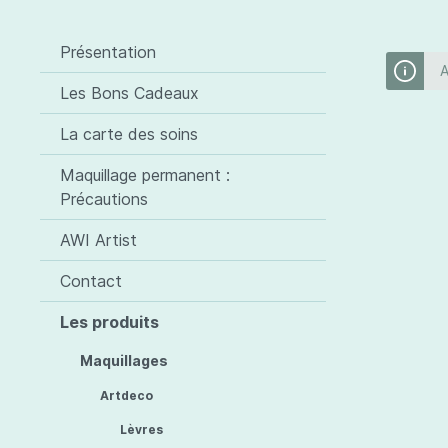
Les toiles
Maquillages
Celestetic
Les plex
Cils
Artdeco
Roxil
Présentation
A
Lèvres
Jolici
Les Bons Cadeaux
Produits spécifiques à
lèvres
La carte des soins
Malu Wilz
Maquillage permanent :
Peggy Sage
Précautions
AWI Artist
Cosmétiques visage
Cosméti
Contact
Jojoba Care
Jojob
Malu Wilz
Céles
Les produits
Celestetic
Maquillages
Artdeco
Lèvres