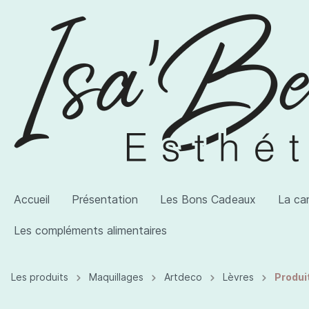
Accueil
Présentation
Les Bons Cadeaux
La ca
Les compléments alimentaires
Les produits
Maquillages
Artdeco
Lèvres
Produi
Voir la catégorie AWI Artist
Voir la catégorie Les produits
Voir la catégorie Les compléments alimentaires