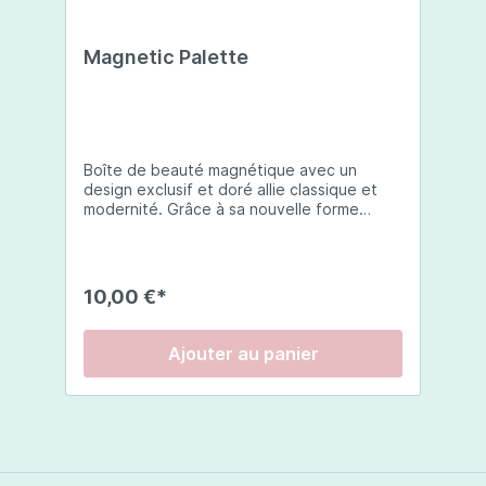
Magnetic Palette
Boîte de beauté magnétique avec un
design exclusif et doré allie classique et
modernité. Grâce à sa nouvelle forme
innovante, la boîte magnétique se glisse
dans n'importe quel sac à main, pochette
ou portefeuille. La palette magnétique
peut éventuellement être remplie avec
10,00 €*
jusqu'à 5 fards à paupières, poudres pour
les sourcils, crèmes de camouflage, rouge,
poudre éclat ou poudre de contour dans
Ajouter au panier
vos couleurs préférées. Boîte à maquillage
exclusive Mécanisme coulissant innovant
Rechargeable à votre choix Fond
magnétique pratique