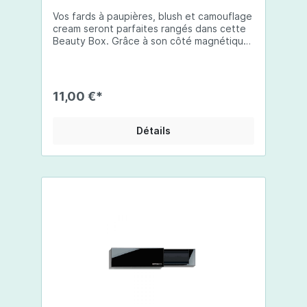
Vos fards à paupières, blush et camouflage
cream seront parfaites rangés dans cette
Beauty Box. Grâce à son côté magnétique
vos produits resteront en place et seront
parfaitement protégés. Dans le nouveau
look Cross The Lines, cette box en édition
limitée est un indispensable dans chaque
11,00 €*
trousse à maquillage. Peut contenir 3 fards
à paupières interchangeables grâce à son
système magnétique.
Détails