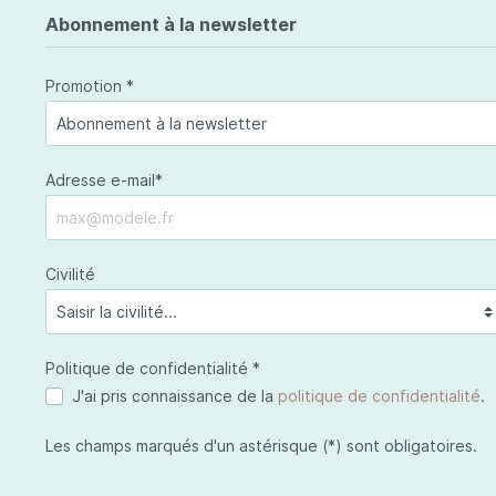
Les toiles
Maquillages
Celestetic
Les plex
Cils
Abonnement à la newsletter
Artdeco
Roxil
Malu Wilz
Jolici
Promotion *
Pinceaux
Pinceaux pour les lèvres
Adresse e-mail*
Peggy Sage
Cosmétiques visage
Cosméti
Civilité
Jojoba Care
Jojob
Malu Wilz
Céles
Celestetic
Politique de confidentialité *
J'ai pris connaissance de la
politique de confidentialité
.
Les champs marqués d'un astérisque (*) sont obligatoires.