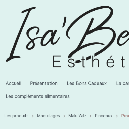
Accueil
Présentation
Les Bons Cadeaux
La ca
Les compléments alimentaires
Les produits
Maquillages
Malu Wilz
Pinceaux
Pin
Voir la catégorie AWI Artist
Voir la catégorie Les produits
Voir la catégorie Les compléments alimentaires